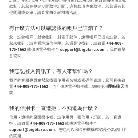
訂閱。 有些信用卡公司與銀行機構會對試用期的會員資格採預先收
款制，若您在規定期間取消訂閱，這類款項也會取消。若您還有其
他問題或疑慮，請直接向金融機構洽詢。
有什麼方法可以確認我的帳戶已註銷了？
您一註銷帳戶，就會收到一封電子郵件，說明帳戶已成功註銷。若
您未收到，請查看垃圾信件匣。若還是沒找到，請致電
+44-808-
175-1662
或傳送電子郵件至
support@bigbtarc.com
，我們很樂
意協助。
我忘記登入資訊了，有人來幫忙嗎？
我們的客服專員會幫您找回使用者名稱或密碼等資訊，您可直接致
電
+44-808-175-1662
，也可傳送電子郵件或上網站使用
即時聊天
功
能。
我的信用卡一直遭拒，不知道為什麼？
信用卡遭拒的原因很多種。請使用另一張信用卡訂閱。若一直遭
拒，請致電
+44-808-175-1662
或傳送電子郵件至
support@bigbtarc.com
。您也可以和金融機構確認是否為信用卡
的問題。