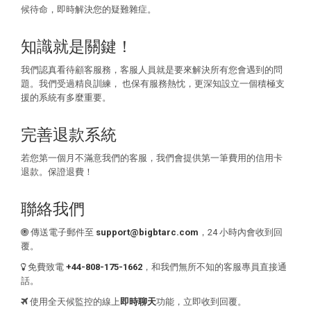
候待命，即時解決您的疑難雜症。
知識就是關鍵！
我們認真看待顧客服務，客服人員就是要來解決所有您會遇到的問
題。我們受過精良訓練， 也保有服務熱忱，更深知設立一個積極支
援的系統有多麼重要。
完善退款系統
若您第一個月不滿意我們的客服，我們會提供第一筆費用的信用卡
退款。保證退費！
聯絡我們
傳送電子郵件至
support@bigbtarc.com
，24 小時內會收到回
覆。
免費致電
+44-808-175-1662
，和我們無所不知的客服專員直接通
話。
使用全天候監控的線上
即時聊天
功能，立即收到回覆。